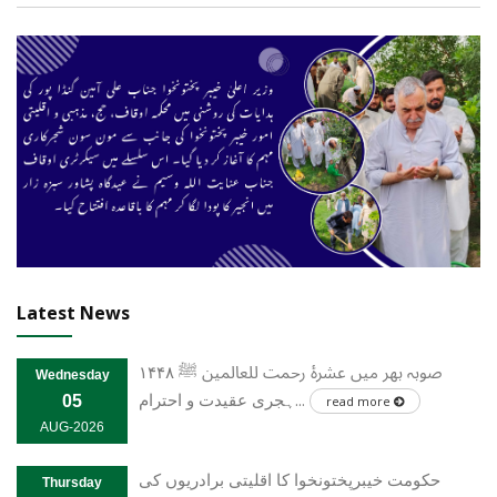
Latest News
صوبہ بھر میں عشرۂ رحمت للعالمین ﷺ ۱۴۴۸
Wednesday
ہجری عقیدت و احترام...
05
read more
AUG-2026
حکومت خیبرپختونخوا کا اقلیتی برادریوں کی
Thursday