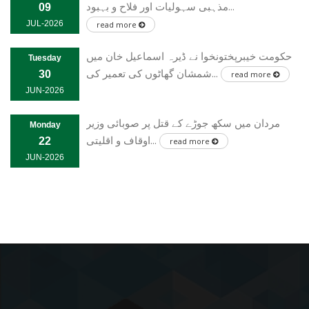
مذہبی سہولیات اور فلاح و بہبود...
09
JUL-2026
read more
حکومت خیبرپختونخوا نے ڈیرہ اسماعیل خان میں
Tuesday
شمشان گھاٹوں کی تعمیر کی...
30
read more
JUN-2026
مردان میں سکھ جوڑے کے قتل پر صوبائی وزیر
Monday
اوقاف و اقلیتی...
22
read more
JUN-2026