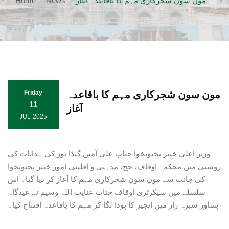
Home
News
مون سون شجرکاری مہم کا باقاعدہ آغاز
مون سون شجرکاری مہم کا باقاعدہ
Friday
11
آغاز
JUL-2025
وزیر اعلیٰ خیبر پختونخوا جناب علی آمین گنڈا پور کی ہدایات کی
روشنی میں محکمہ اوقاف، حج، مذہبی و اقلیتی امور خیبر پختونخوا
کی جانب سے مون سون شجرکاری مہم کا آغاز کر دیا گیا۔ اس
سلسلے میں سیکرٹری اوقاف جناب عنایت اللہ وسیم نے عیدگاہ
پشاور سبزہ زار میں انجیر کا پودا لگا کر مہم کا باقاعدہ افتتاح کیا۔