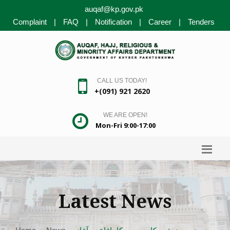
auqaf@kp.gov.pk
Complaint
|
FAQ
|
Notification
|
Career
|
Tenders
CALL US TODAY!
+(091) 921 2620
WE ARE OPEN!
Mon-Fri 9:00-17:00
Latest News