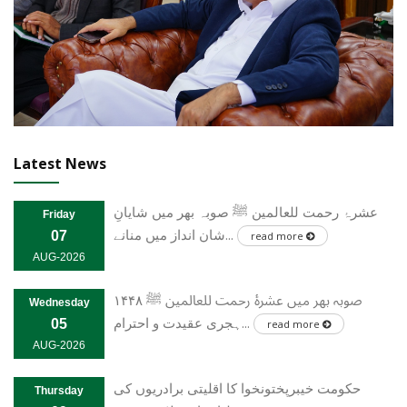
Latest News
عشرۂ رحمت للعالمین ﷺ صوبہ بھر میں شایانِ
Friday
شان انداز میں منانے...
07
read more
AUG-2026
صوبہ بھر میں عشرۂ رحمت للعالمین ﷺ ۱۴۴۸
Wednesday
ہجری عقیدت و احترام...
05
read more
AUG-2026
حکومت خیبرپختونخوا کا اقلیتی برادریوں کی
Thursday