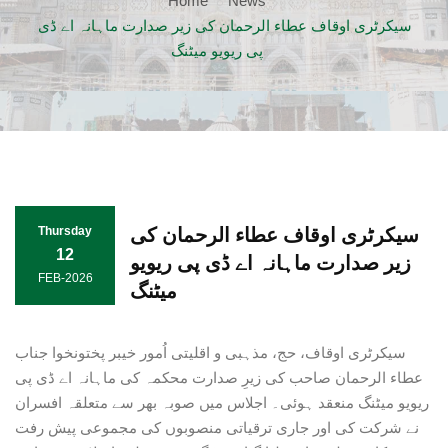
Home
News
سیکرٹری اوقاف عطاء الرحمان کی زیر صدارت ماہانہ اے ڈی
پی ریویو میٹنگ
سیکرٹری اوقاف عطاء الرحمان کی
Thursday
12
زیر صدارت ماہانہ اے ڈی پی ریویو
FEB-2026
میٹنگ
سیکرٹری اوقاف، حج، مذہبی و اقلیتی اُمور خیبر پختونخوا جناب
عطاء الرحمان صاحب کی زیرِ صدارت محکمہ کی ماہانہ اے ڈی پی
ریویو میٹنگ منعقد ہوئی۔ اجلاس میں صوبہ بھر سے متعلقہ افسران
نے شرکت کی اور جاری ترقیاتی منصوبوں کی مجموعی پیش رفت