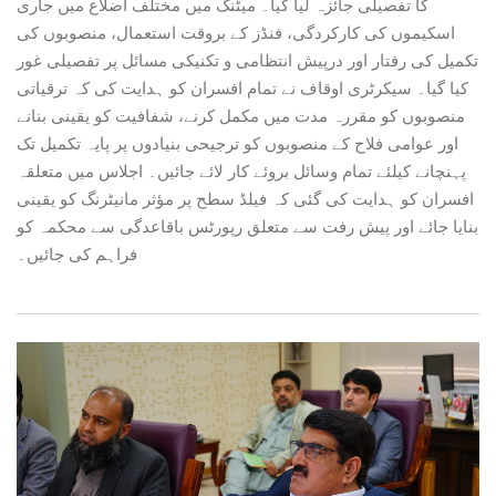
کا تفصیلی جائزہ لیا گیا۔ میٹنگ میں مختلف اضلاع میں جاری
اسکیموں کی کارکردگی، فنڈز کے بروقت استعمال، منصوبوں کی
تکمیل کی رفتار اور درپیش انتظامی و تکنیکی مسائل پر تفصیلی غور
کیا گیا۔ سیکرٹری اوقاف نے تمام افسران کو ہدایت کی کہ ترقیاتی
منصوبوں کو مقررہ مدت میں مکمل کرنے، شفافیت کو یقینی بنانے
اور عوامی فلاح کے منصوبوں کو ترجیحی بنیادوں پر پایہ تکمیل تک
پہنچانے کیلئے تمام وسائل بروئے کار لائے جائیں۔ اجلاس میں متعلقہ
افسران کو ہدایت کی گئی کہ فیلڈ سطح پر مؤثر مانیٹرنگ کو یقینی
بنایا جائے اور پیش رفت سے متعلق رپورٹس باقاعدگی سے محکمہ کو
فراہم کی جائیں۔