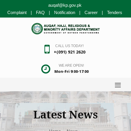
auqaf@kp.gov.pk
Complaint
|
FAQ
|
Notification
|
Career
|
Tenders
CALL US TODAY!
+(091) 921 2620
WE ARE OPEN!
Mon-Fri 9:00-17:00
Latest News